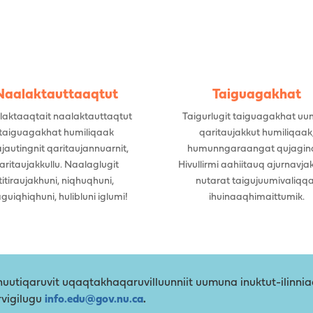
Naalaktauttaaqtut
Taiguagakhat
aktaaqtait naalaktauttaqtut
Taigurlugit taiguagakhat uu
taiguagakhat humiliqaak
qaritaujakkut humiliqaak
ajautingnit qaritaujannuarnit,
humunngaraangat qujagin
aritaujakkullu. Naalaglugit
Hivullirmi aahiitauq ajurnavja
titiraujakhuni, niqhuqhuni,
nutarat taigujuumivaliqq
guiqhiqhuni, hulibluni iglumi!
ihuinaaqhimaittumik.
uutiqaruvit uqaqtakhaqaruvilluunniit uumuna inuktut-ilinni
arvigilugu
info.edu@gov.nu.ca
.