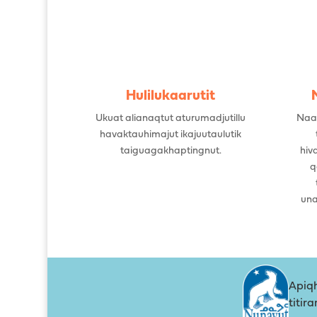
Hulilukaarutit
Ukuat alianaqtut aturumadjutillu
Naal
havaktauhimajut ikajuutaulutik
taiguagakhaptingnut.
hiv
q
una
Apiqh
titir