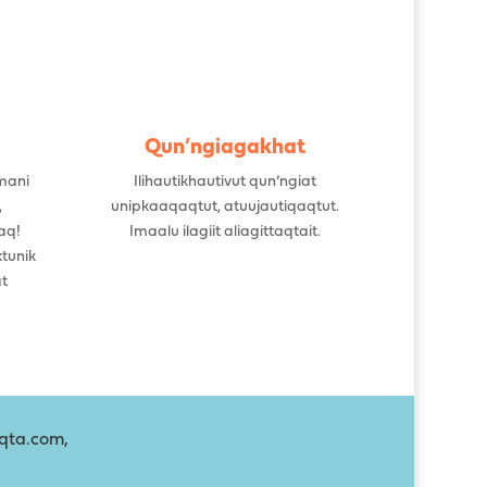
Qun’ngiagakhat
mani
Ilihautikhautivut qun’ngiat
,
unipkaaqaqtut, atuujautiqaqtut.
aq!
Imaalu ilagiit aliagittaqtait.
ktunik
at
aqta.com,