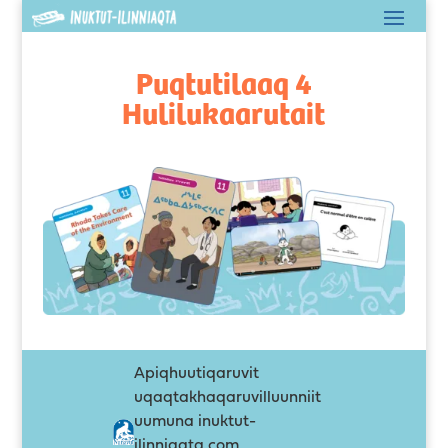
Puqtutilaaq 4
Hulilukaarutait
Apiqhuutiqaruvit
uqaqtakhaqaruvilluunniit
uumuna inuktut-
ilinniaqta.com,