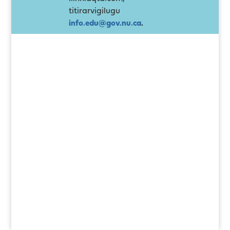
titirarvigilugu
info.edu@gov.nu.ca
.