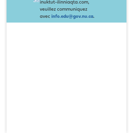
inuktut-ilinniaqta.com,
veuillez communiquez
avec
info.edu@gov.nu.ca
.